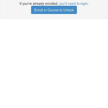
If you're already enrolled,
you'll need to login
.
Enroll in Course to Unlock