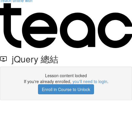
Teach online with
jQuery 總結
Lesson content locked
If you're already enrolled,
you'll need to login
.
Enroll in Course to Unlock