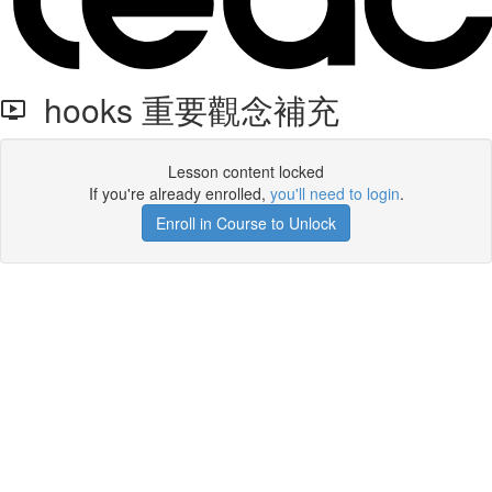
hooks 重要觀念補充
Lesson content locked
If you're already enrolled,
you'll need to login
.
Enroll in Course to Unlock