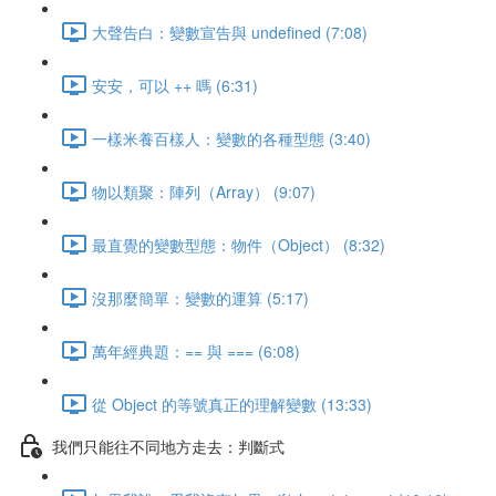
大聲告白：變數宣告與 undefined (7:08)
安安，可以 ++ 嗎 (6:31)
一樣米養百樣人：變數的各種型態 (3:40)
物以類聚：陣列（Array） (9:07)
最直覺的變數型態：物件（Object） (8:32)
沒那麼簡單：變數的運算 (5:17)
萬年經典題：== 與 === (6:08)
從 Object 的等號真正的理解變數 (13:33)
我們只能往不同地方走去：判斷式