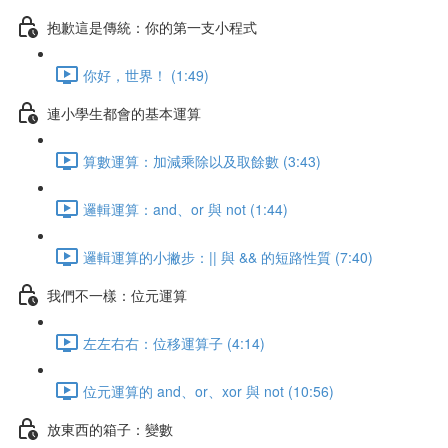
抱歉這是傳統：你的第一支小程式
你好，世界！ (1:49)
連小學生都會的基本運算
算數運算：加減乘除以及取餘數 (3:43)
邏輯運算：and、or 與 not (1:44)
邏輯運算的小撇步：|| 與 && 的短路性質 (7:40)
我們不一樣：位元運算
左左右右：位移運算子 (4:14)
位元運算的 and、or、xor 與 not (10:56)
放東西的箱子：變數