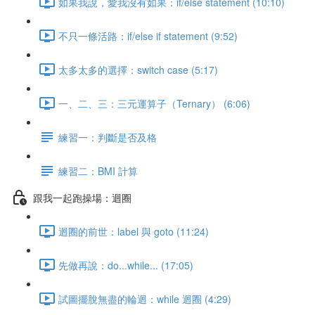
如果我說，愛我沒有如果：if/else statement (10:10)
不只一條活路：if/else if statement (9:52)
太多太多的選擇：switch case (5:17)
一、二、三：三元運算子（Ternary） (6:06)
練習一：判斷是否及格
練習二：BMI 計算
跟我一起跑操場：迴圈
迴圈的前世：label 與 goto (11:24)
先做再說：do...while... (17:05)
試圖擺脫無盡的輪迴：while 迴圈 (4:29)