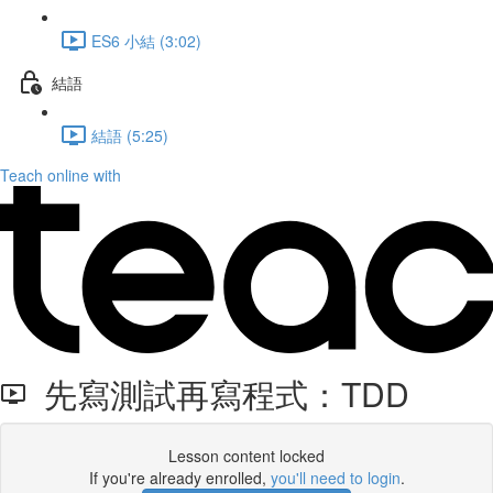
ES6 小結 (3:02)
結語
結語 (5:25)
Teach online with
先寫測試再寫程式：TDD
Lesson content locked
If you're already enrolled,
you'll need to login
.