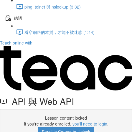
ping, telnet 與 nslookup (3:32)
結語
看穿網路的本質，才能不被迷惑 (1:44)
Teach online with
API 與 Web API
Lesson content locked
If you're already enrolled,
you'll need to login
.
Enroll in Course to Unlock