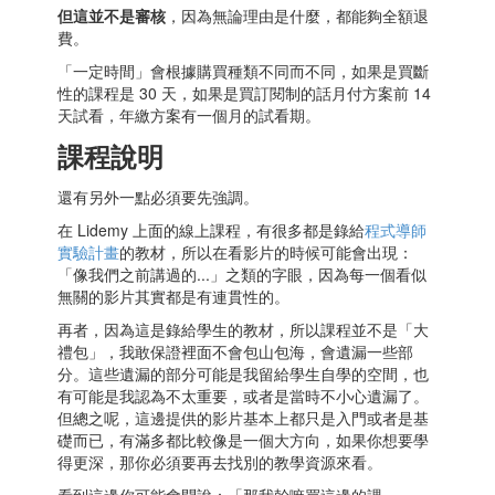
但這並不是審核
，因為無論理由是什麼，都能夠全額退
費。
「一定時間」會根據購買種類不同而不同，如果是買斷
性的課程是 30 天，如果是買訂閱制的話月付方案前 14
天試看，年繳方案有一個月的試看期。
課程說明
還有另外一點必須要先強調。
在 Lidemy 上面的線上課程，有很多都是錄給
程式導師
實驗計畫
的教材，所以在看影片的時候可能會出現：
「像我們之前講過的...」之類的字眼，因為每一個看似
無關的影片其實都是有連貫性的。
再者，因為這是錄給學生的教材，所以課程並不是「大
禮包」，我敢保證裡面不會包山包海，會遺漏一些部
分。這些遺漏的部分可能是我留給學生自學的空間，也
有可能是我認為不太重要，或者是當時不小心遺漏了。
但總之呢，這邊提供的影片基本上都只是入門或者是基
礎而已，有滿多都比較像是一個大方向，如果你想要學
得更深，那你必須要再去找別的教學資源來看。