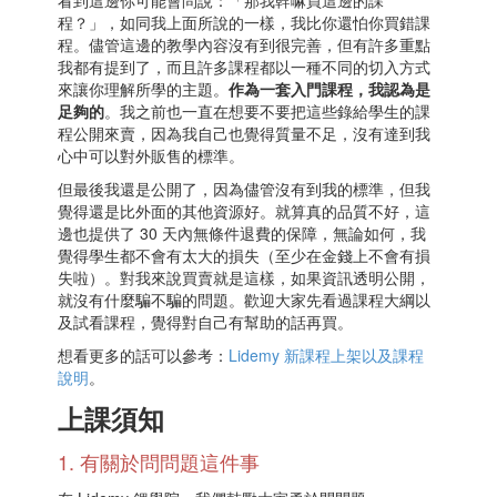
看到這邊你可能會問說：「那我幹嘛買這邊的課
程？」，如同我上面所說的一樣，我比你還怕你買錯課
程。儘管這邊的教學內容沒有到很完善，但有許多重點
我都有提到了，而且許多課程都以一種不同的切入方式
來讓你理解所學的主題。
作為一套入門課程，我認為是
足夠的
。我之前也一直在想要不要把這些錄給學生的課
程公開來賣，因為我自己也覺得質量不足，沒有達到我
心中可以對外販售的標準。
但最後我還是公開了，因為儘管沒有到我的標準，但我
覺得還是比外面的其他資源好。就算真的品質不好，這
邊也提供了 30 天內無條件退費的保障，無論如何，我
覺得學生都不會有太大的損失（至少在金錢上不會有損
失啦）。對我來說買賣就是這樣，如果資訊透明公開，
就沒有什麼騙不騙的問題。歡迎大家先看過課程大綱以
及試看課程，覺得對自己有幫助的話再買。
想看更多的話可以參考：
Lidemy 新課程上架以及課程
說明
。
上課須知
1. 有關於問問題這件事