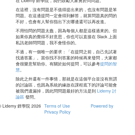
在 Lidemy 鋰學院，我們鼓勵大家勇於問問題。
在這裡，沒有問題是不值得提出來的，也沒有問題是笨
問題。在這邊提問一定會得到解答，就算問題真的問的
不好，也會有人幫你指出下次哪邊還可以再改進。
不用怕問的問題太蠢，因為每個人都是這樣過來的。但
如果你真的覺得不好意思，你也可以直接在 Slack 上面
私訊老師問問題，我不會怪你的。
不過，有一個唯一的要求：「在提問之前，自己先試著
找過答案」。當你找不到答案的時候再來發問，大家都
會很樂意幫助你。有關於如何提問，可以參考
提問的智
慧
。
除此之外還有一件事情，那就是在這個平台並沒有所謂
的討論區，也因為系統的緣故在課程底下的評論可能會
被我們遺漏掉，因此問問題最好的方法是到
Lidemy 討
論區
發問。
© Lidemy 鋰學院 2026
Terms of Use
Powered by
Privacy Policy