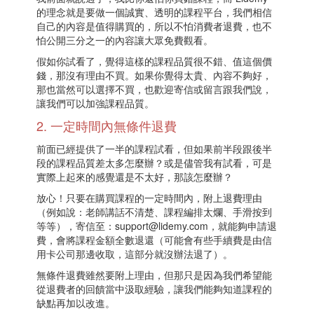
的理念就是要做一個誠實、透明的課程平台，我們相信
自己的內容是值得購買的，所以不怕消費者退費，也不
怕公開三分之一的內容讓大眾免費觀看。
假如你試看了，覺得這樣的課程品質很不錯、值這個價
錢，那沒有理由不買。如果你覺得太貴、內容不夠好，
那也當然可以選擇不買，也歡迎寄信或留言跟我們說，
讓我們可以加強課程品質。
2. 一定時間內無條件退費
前面已經提供了一半的課程試看，但如果前半段跟後半
段的課程品質差太多怎麼辦？或是儘管我有試看，可是
實際上起來的感覺還是不太好，那該怎麼辦？
放心！只要在購買課程的一定時間內，附上退費理由
（例如說：老師講話不清楚、課程編排太爛、手滑按到
等等），寄信至：support@lidemy.com，就能夠申請退
費，會將課程金額全數退還（可能會有些手續費是由信
用卡公司那邊收取，這部分就沒辦法退了）。
無條件退費雖然要附上理由，但那只是因為我們希望能
從退費者的回饋當中汲取經驗，讓我們能夠知道課程的
缺點再加以改進。