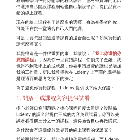
程網站學到任何你想學的程式語言，也有些資深的老師
們選擇自己開設課程網站也自己架設平台，提供品質不
錯的線上課程。
現在的線上課程有了這麼多的選擇，身為初學者的你，
可能正在挑一堂適合自己入門的課。
可是，要怎麼知道這堂課真的適合自己呢？如果買錯的
話怎麼辦呢？
我覺得這是一件很重要的事，我敢說：「
我比你還怕你
買錯課程
」，因為你一旦買錯課程，你損失了金錢，我
也得不到教學上的成就感，你要申請退費的話也是增加
我的工作量，所以我希望你在 Lidemy 上面買的課程都
是經過百般思考之後下的決定。
為了避免你買錯課程，Lidemy 提供以下兩大保證：
1. 開放三成課程內容提供試看
擔心老師口條問題嗎？擔心課程難度太難嗎？沒關係，
Lidemy 的課全部提供三成的內容免費試看，你可以先
試著看看前三分之一的課程，覺得適合自己再做購買。
為什麼會有這樣優於業界其他線上課程的保證呢？
我前面就說過了，我比你還怕你買錯課程，而 Lidemy