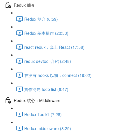
Redux 簡介
Redux 簡介 (6:59)
Redux 基本操作 (22:53)
react-redux：套上 React (17:58)
redux devtool 介紹 (2:48)
在沒有 hooks 以前：connect (19:02)
實作簡易 todo list (6:47)
Redux 核心：Middleware
Redux Toolkit (7:28)
Redux middleware (3:29)