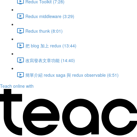
Redux Toolkit (7:28)
Redux middleware (3:29)
Redux thunk (8:01)
把 blog 加上 redux (13:44)
改寫發表文章功能 (14:40)
簡單介紹 redux saga 與 redux observable (6:51)
Teach online with