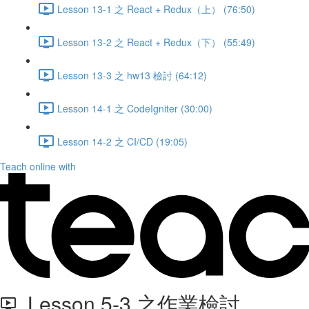
Lesson 13-1 之 React + Redux（上） (76:50)
Lesson 13-2 之 React + Redux（下） (55:49)
Lesson 13-3 之 hw13 檢討 (64:12)
Lesson 14-1 之 CodeIgniter (30:00)
Lesson 14-2 之 CI/CD (19:05)
Teach online with
Lesson 5-3 之作業檢討