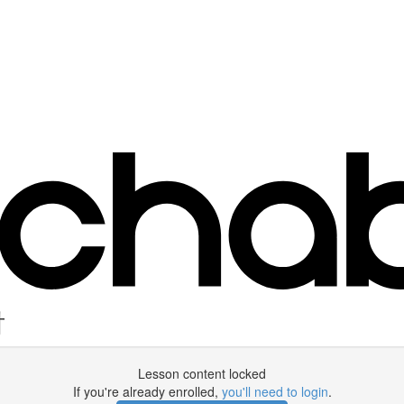
討
Lesson content locked
If you're already enrolled,
you'll need to login
.