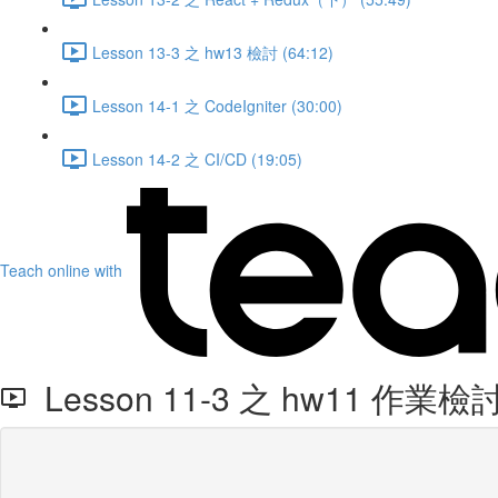
Lesson 13-3 之 hw13 檢討 (64:12)
Lesson 14-1 之 CodeIgniter (30:00)
Lesson 14-2 之 CI/CD (19:05)
Teach online with
Lesson 11-3 之 hw11 作業檢