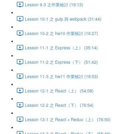
Lesson 9-3 之作業檢討 (19:13)
Lesson 10-1 之 gulp 與 webpack (31:44)
Lesson 10-2 之 hw10 作業檢討 (16:27)
Lesson 11-1 之 Express（上） (35:14)
Lesson 11-2 之 Express（下） (51:42)
Lesson 11-3 之 hw11 作業檢討 (18:53)
Lesson 12-1 之 React（上） (54:08)
Lesson 12-2 之 React（下） (76:54)
Lesson 13-1 之 React + Redux（上） (76:50)
Lesson 13-2 之 React + Redux（下） (55:49)